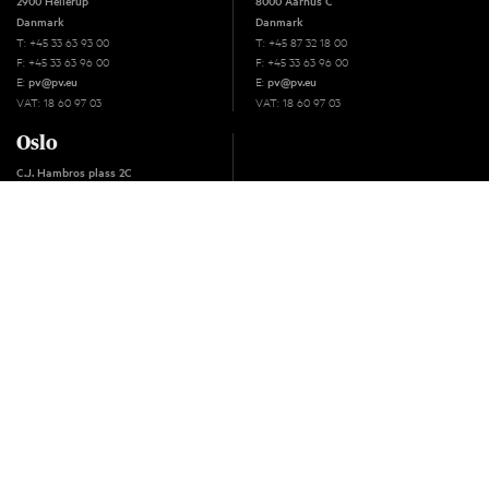
2900 Hellerup
8000 Aarhus C
Danmark
Danmark
T: +45 33 63 93 00
T: +45 87 32 18 00
F: +45 33 63 96 00
F: +45 33 63 96 00
E:
E:
pv@pv.eu
pv@pv.eu
VAT: 18 60 97 03
VAT: 18 60 97 03
Oslo
C.J. Hambros plass 2C
NO - 0164 Oslo
Norge
T: +45 33 63 93 00
F: +45 33 63 96 00
E:
pv@pv.eu
© 2026 Plougmann Vingtoft
KONTAKT OSS
LINKEDIN
Søk