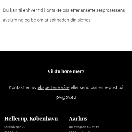
Du kan til enhver tid kontakte oss etter ansettelsesprosessens
avslutning og be om at søknaden din slettes.
Vil du høre mer?
Kontakt en av
ekspertene våre
eller send oss en e-post på
pv@pv.eu
Hellerup, København
Aarhus
Strandvejen 70
Bülowsgade 68, st. tv.