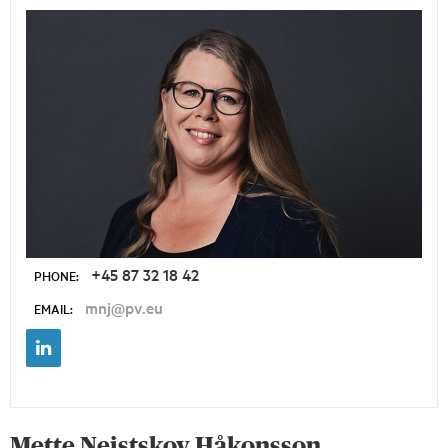
+45 87 32 18 42
PHONE:
mnj@pv.eu
EMAIL:
Mette Neistskov Håkonsson