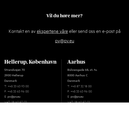
Vil du høre mer?
Kontakt en av
ekspertene våre
eller send oss en e-post på
pv@pv.eu
Hellerup, København
Aarhus
Strandvejen 70
Bülowsgade 68, st. tv.
2900 Hellerup
8000 Aarhus C
Danmark
Danmark
T: +45 33 63 93 00
T: +45 87 32 18 00
F: +45 33 63 96 00
F: +45 33 63 96 00
E:
E:
pv@pv.eu
pv@pv.eu
VAT: 18 60 97 03
VAT: 18 60 97 03
Oslo
C.J. Hambros plass 2C
NO - 0164 Oslo