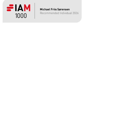
Vil du høre mer?
Kontakt en av
ekspertene våre
eller send oss en e-post på
pv@pv.eu