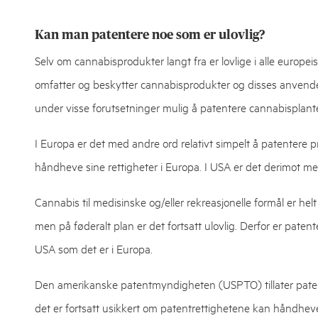
Kan man patentere noe som er ulovlig?
Selv om cannabisprodukter langt fra er lovlige i alle europe
omfatter og beskytter cannabisprodukter og disses anvend
under visse forutsetninger mulig å patentere cannabisplante
I Europa er det med andre ord relativt simpelt å patentere pr
håndheve sine rettigheter i Europa. I USA er det derimot me
Cannabis til medisinske og/eller rekreasjonelle formål er helt 
men på føderalt plan er det fortsatt ulovlig. Derfor er paten
USA som det er i Europa.
Den amerikanske patentmyndigheten (USPTO) tillater paten
det er fortsatt usikkert om patentrettighetene kan håndheve