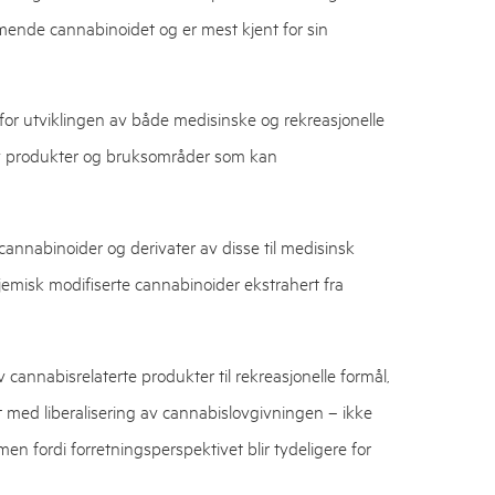
ende cannabinoidet og er mest kjent for sin
or utviklingen av både medisinske og rekreasjonelle
te av produkter og bruksområder som kan
cannabinoider og derivater av disse til medisinsk
kjemisk modifiserte cannabinoider ekstrahert fra
 cannabisrelaterte produkter til rekreasjonelle formål,
kt med liberalisering av cannabislovgivningen – ikke
n fordi forretningsperspektivet blir tydeligere for