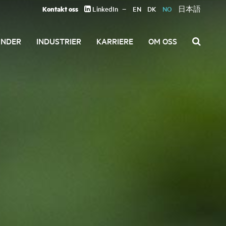
Kontakt oss
LinkedIn
EN
DK
NO
日本語
UNDER
INDUSTRIER
KARRIERE
OM OSS
Søk
etter: