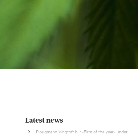
Latest news
Plougmann Vingtoft blir «Firm of the year» under