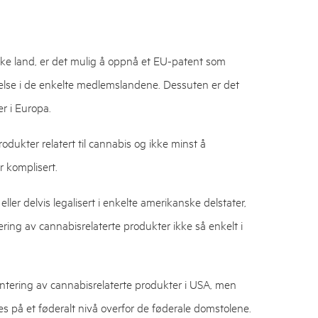
iske land, er det mulig å oppnå et EU-patent som
else i de enkelte medlemslandene. Dessuten er det
r i Europa.
odukter relatert til cannabis og ikke minst å
r komplisert.
eller delvis legalisert i enkelte amerikanske delstater,
tering av cannabisrelaterte produkter ikke så enkelt i
tering av cannabisrelaterte produkter i USA, men
s på et føderalt nivå overfor de føderale domstolene.