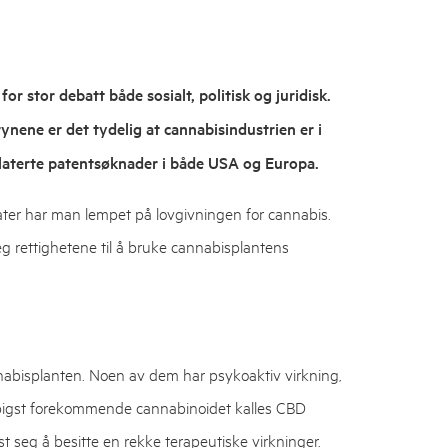
or stor debatt både sosialt, politisk og juridisk.
nene er det tydelig at cannabisindustrien er i
relaterte patentsøknader i både USA og Europa.
tater har man lempet på lovgivningen for cannabis.
eg rettighetene til å bruke cannabisplantens
nabisplanten. Noen av dem har psykoaktiv virkning,
ppigst forekommende cannabinoidet kalles CBD
t seg å besitte en rekke terapeutiske virkninger.