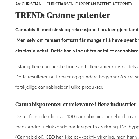
AV: CHRISTIAN L. CHRISTIANSEN, EUROPEAN PATENT ATTORNEY
18,
2019
TREND: Grønne patenter
Cannabis til medisinsk og rekreasjonell bruk er gjenstand f
Men selv om temaet fortsatt får mange til å heve øyenbry
eksplosiv vekst. Dette kan vi se ut fra antallet cannabis
I stadig flere europeiske land samt i flere amerikanske dels
Dette resulterer i at firmaer og gründere begynner å sikre s
forskjellige cannabinoider i ulike produkter.
Cannabispatenter er relevante i flere industrier
Det er formodentlig over 100 cannabinoider inneholdt i can
mens andre utelukkende har terapeutisk virkning. Det hy
(Cannabidiol). CBD har ikke psykoaktiv virkning, men har vis