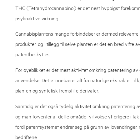
THC (Tetrahydrocannabinol) er det nest hyppigst forekomm
psykoaktive virkning.
Cannabisplantens mange forbindelser er dermed relevante f
produkter, og i tillegg til selve planten er det en bred vif
patentbeskyttes.
For øyeblikket er det mest aktivitet omkring patentering av 
anvendelse. Dette innebærer alt fra naturlige ekstrakter til 
planten og syntetisk fremstilte derivater.
Samtidig er det også tydelig aktivitet omkring patentering av
og man forventer at dette området vil vokse ytterligere i ta
fordi patentsystemet endrer seg på grunn av lovendringer, me
bedriftene.